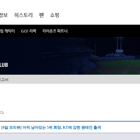
정보
히스토리
팬
쇼핑
럼 캐릭터
GO! 라팍
라이온즈 파트너
보고서
다.
[4일 프리뷰] 아직 남아있는 5위 희망, KT에 강한 원태인 출격