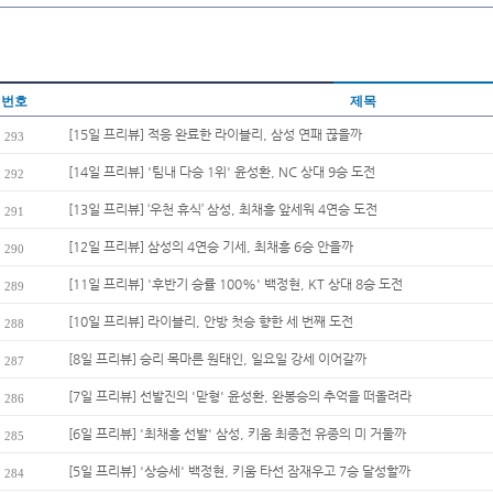
번호
제목
[15일 프리뷰] 적응 완료한 라이블리, 삼성 연패 끊을까
293
[14일 프리뷰] '팀내 다승 1위' 윤성환, NC 상대 9승 도전
292
[13일 프리뷰] ‘우천 휴식’ 삼성, 최채흥 앞세워 4연승 도전
291
[12일 프리뷰] 삼성의 4연승 기세, 최채흥 6승 안을까
290
[11일 프리뷰] '후반기 승률 100%' 백정현, KT 상대 8승 도전
289
[10일 프리뷰] 라이블리, 안방 첫승 향한 세 번째 도전
288
[8일 프리뷰] 승리 목마른 원태인, 일요일 강세 이어갈까
287
[7일 프리뷰] 선발진의 '맏형' 윤성환, 완봉승의 추억을 떠올려라
286
[6일 프리뷰] '최채흥 선발' 삼성, 키움 최종전 유종의 미 거둘까
285
[5일 프리뷰] '상승세' 백정현, 키움 타선 잠재우고 7승 달성할까
284