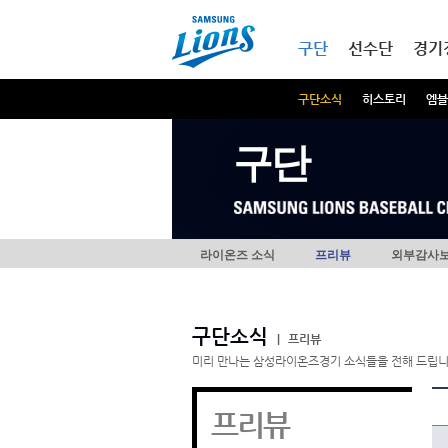
본문내용 바로가기
메인메뉴 바로가기
구단
선수단
경기
구단소식
히스토리
엠블
구단
라이온즈 소식
프리뷰
외부감사
구단소식
|
프리뷰
미리 만나는 삼성라이온즈경기 소식들을 전해 드립니
프리뷰