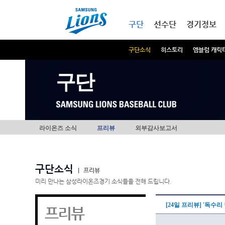
본문내용 바로가기
메인메뉴 바로가기
구단
선수단
경기정보
구단소식
히스토리
엠블럼 캐릭
구단
라이온즈 소식
프리뷰
외부감사보고서
구단소식
|
프리뷰
미리 만나는 삼성라이온즈경기 소식들을 전해 드립니다.
[24일 프리뷰] '독수리
프리뷰