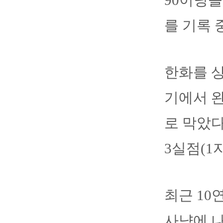
90이닝을
를 기록 
한화를 상
기에서 완
로 막았다
3실점(1
최근 10
사냥에 나