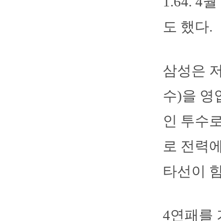
1.64.
도 했다.
삼성은 
수)을 영
인 투수로
로 전력
타선이 힘
4연패를