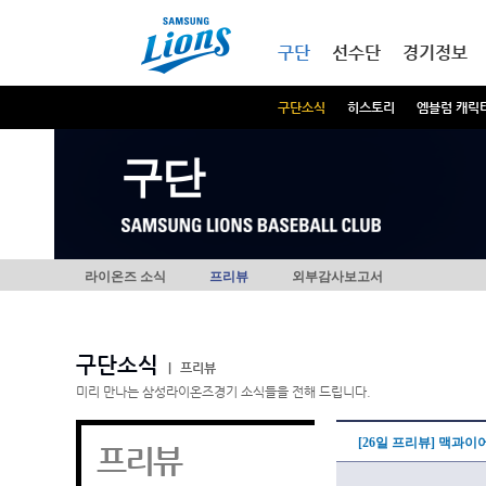
본문내용 바로가기
메인메뉴 바로가기
구단
선수단
경기정보
구단소식
히스토리
엠블럼 캐릭
구단
라이온즈 소식
프리뷰
외부감사보고서
구단소식
|
프리뷰
미리 만나는 삼성라이온즈경기 소식들을 전해 드립니다.
[26일 프리뷰] 맥과이
프리뷰