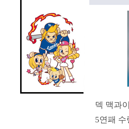
덱 맥과이
5연패 수