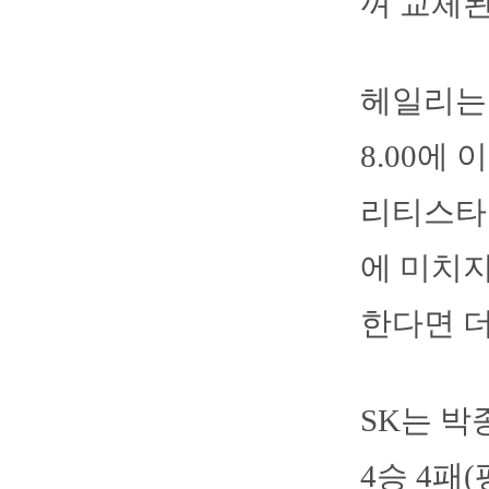
껴 교체된
헤일리는 
8.00에
리티스타
에 미치지
한다면 더
SK는 박
4승 4패(