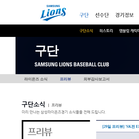
본문내용 바로가기
메인메뉴 바로가기
구단
선수단
경기정보
구단소식
히스토리
엠블럼 캐릭
구단
라이온즈 소식
프리뷰
외부감사보고서
구단소식
|
프리뷰
미리 만나는 삼성라이온즈경기 소식들을 전해 드립니다.
[29일 프리뷰] 'SK전 
프리뷰