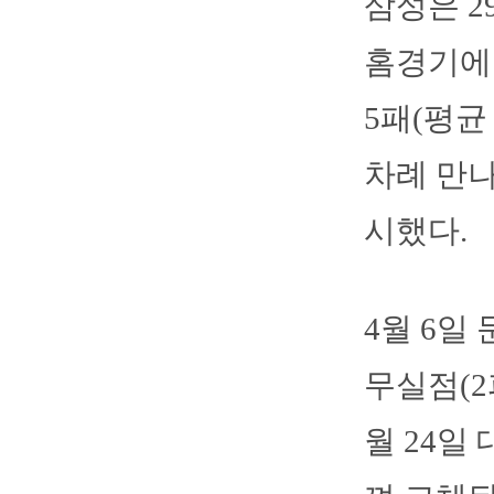
삼성은 
홈경기에 
5패(평균
차례 만나
시했다.
4월 6일
무실점(2
월 24일