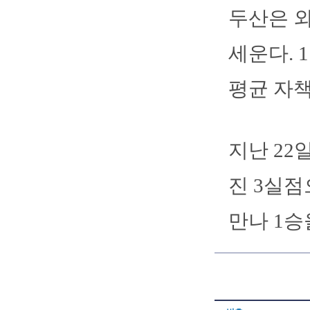
두산은 외
세운다. 
평균 자책점
지난 22
진 3실점
만나 1승