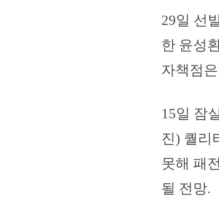
29일 선
한 윤성환
자책점은 3
15일 잠
진) 퀄
못해 패전
될 전망.