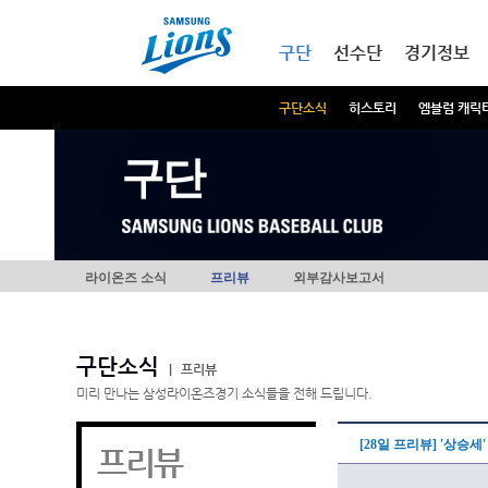
본문내용 바로가기
메인메뉴 바로가기
구단
선수단
경기정보
구단소식
히스토리
엠블럼 캐릭
구단
라이온즈 소식
프리뷰
외부감사보고서
구단소식
|
프리뷰
미리 만나는 삼성라이온즈경기 소식들을 전해 드립니다.
[28일 프리뷰] '상승
프리뷰