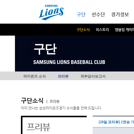
본문내용 바로가기
메인메뉴 바로가기
구단
선수단
경기정보
구단소식
히스토리
엠블럼 캐릭
구단
라이온즈 소식
프리뷰
외부감사보고서
구단소식
|
프리뷰
미리 만나는 삼성라이온즈경기 소식들을 전해 드립니다.
[20일 프리뷰] 2연승
프리뷰