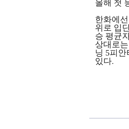
올해 첫
한화에선 
위로 입단
승 평균자
상대로는 
닝 5피안
있다.