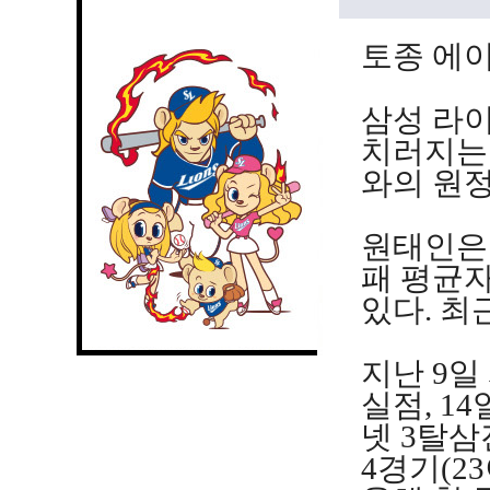
토종 에이
삼성 라
치러지는 2
와의 원
원태인은 
패 평균자
있다. 최
지난 9일
실점, 14
넷 3탈삼
4경기(2