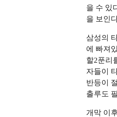
을 수 있
을 보인
삼성의 타
에 빠져있
할2푼리
자들이 
반등이 
출루도 
개막 이후