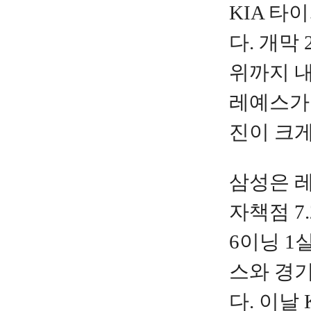
KIA 타
다. 개막
위까지 
레예스가
진이 크게
삼성은 레
자책점 7
6이닝 1
스와 경
다. 이날