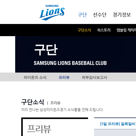
본문내용 바로가기
메인메뉴 바로가기
구단
선수단
경기정보
구단소식
히스토리
엠블럼 캐릭
구단
라이온즈 소식
프리뷰
외부감사보고서
구단소식
|
프리뷰
미리 만나는 삼성라이온즈경기 소식들을 전해 드립니다.
[5일 프리뷰] 일희일비
프리뷰