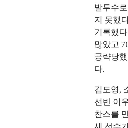
발투수로
지 못했다
기록했다
많았고 7
공략당했
다.
김도영, 
선빈 이
찬스를 만
세 선수가