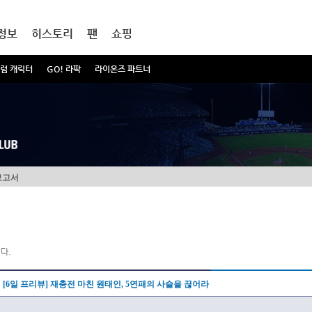
정보
히스토리
팬
쇼핑
럼 캐릭터
GO! 라팍
라이온즈 파트너
보고서
다.
[6일 프리뷰] 재충전 마친 원태인, 5연패의 사슬을 끊어라