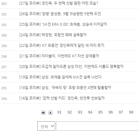
[27일 프리뷰] 정인욱, 두 번째 선발 등판 어떤 모습?
303
[26일 프리뷰] ‘맏형’ 윤성환, 9월 첫승향한 5번째 도전
302
[25일 프리뷰] 'SK전 ERA 0.00' 최채흥, 상승세 이어갈까
301
[24일 프리뷰] 백정현, 포항전 패배 설욕할까
300
[22일 프리뷰] ‘KT 최종전’ 정인욱에게 달린 세 마리 토끼
299
[21일 프리뷰] 라이블리, 이번에도 KT 타선 잠재울까
298
[20일 프리뷰] 뜨겁게 달아오른 삼성 타선, 이번에도 서폴드 맹폭할까
297
[19일 프리뷰] 삼성, 최채흥 앞세워 KIA전 설욕 나선다
296
[18일 프리뷰] 삼성, '약속의 땅' 포항 최종전 4연패 탈출할까
295
[16일 프리뷰] '깜짝 선발 카드' 정인욱, 반전투 선보일까
294
91
92
93
94
95
96
97
98