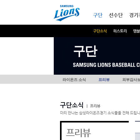
본문내용 바로가기
메인메뉴 바로가기
구단
선수단
경기
구단소식
히스토리
엠블
구단
라이온즈 소식
프리뷰
외부감사
구단소식
|
프리뷰
미리 만나는 삼성라이온즈경기 소식들을 전해 드립니
프리뷰