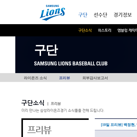
본문내용 바로가기
메인메뉴 바로가기
구단
선수단
경기정보
구단소식
히스토리
엠블럼 캐릭
구단
라이온즈 소식
프리뷰
외부감사보고서
구단소식
|
프리뷰
미리 만나는 삼성라이온즈경기 소식들을 전해 드립니다.
[10일 프리뷰] 백정현
프리뷰