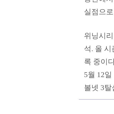
실점으로
위닝시리즈
석. 올 시
록 중이다
5월 12
볼넷 3탈