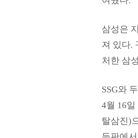
여줬다.
삼성은 지
져 있다.
처한 삼
SSG와 
4월 16
탈삼진)으
등판에서는