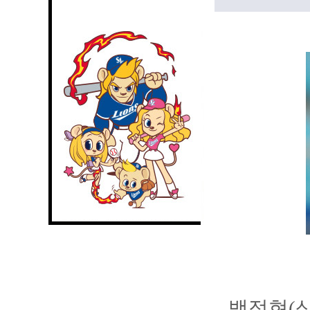
백정현(삼