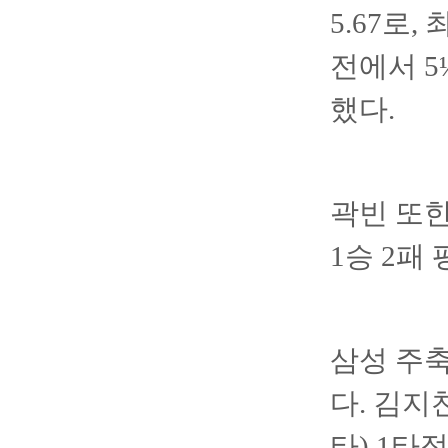
5.67로
전에서 5
했다.
곽빈 또한
1승 2패
삼성 주축
다. 김지
타) 1타