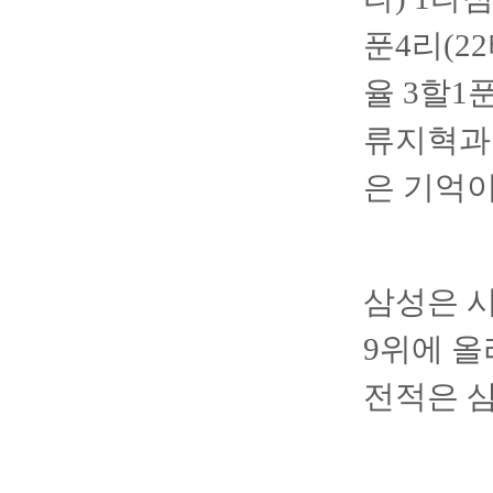
푼4리(2
율 3할1
류지혁과 
은 기억이
삼성은 시즌
9위에 올
전적은 삼