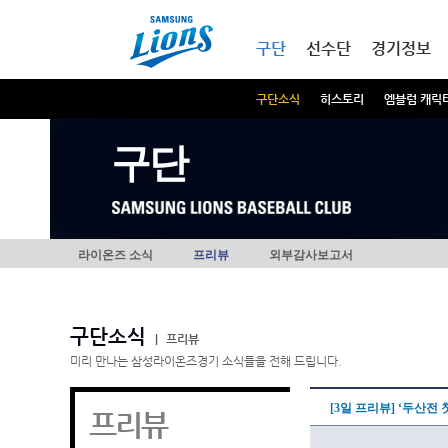
본문내용 바로가기
메인메뉴 바로가기
구단
선수단
경기정보
구단소식
히스토리
엠블럼 캐릭
구단
라이온즈 소식
프리뷰
외부감사보고서
구단소식
|
프리뷰
미리 만나는 삼성라이온즈경기 소식들을 전해 드립니다.
[3일 프리뷰] ‘두산전
프리뷰