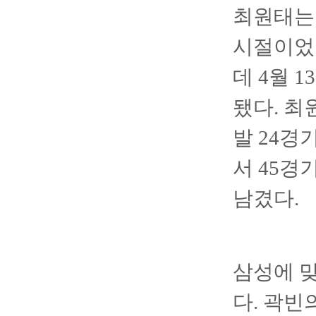
최원태는 
시절이었
데 4월 
됐다. 최
발 24경
서 45경기
남겼다.
삼성에 
다. 곽빈