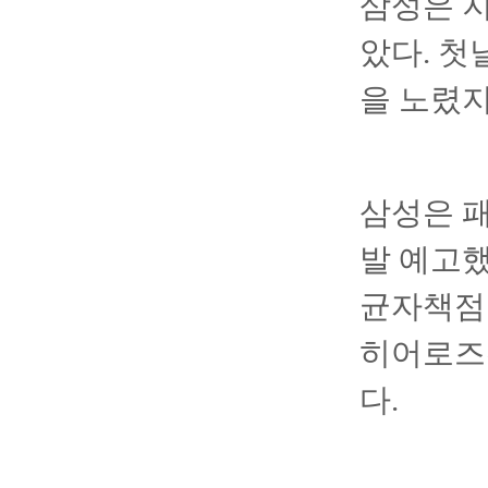
삼성은 지
았다. 첫
을 노렸지
삼성은 패
발 예고했
균자책점 
히어로즈
다.