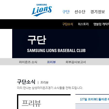
본문내용 바로가기
메인메뉴 바로가기
구단
선수단
경기정보
구단소식
히스토리
엠블럼 캐릭
구단
라이온즈 소식
프리뷰
외부감사보고서
구단소식
|
프리뷰
미리 만나는 삼성라이온즈경기 소식들을 전해 드립니다.
[27일 프리뷰] 돌아온
프리뷰