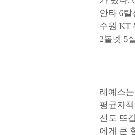
가 됐다.
안타 6탈
수원 KT
2볼넷 5
레예스는 
평균자책점
선도 뜨겁
에게 큰 