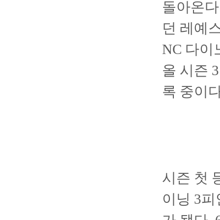
돌아온다.
던 레예
NC 다
올 시즌 
록 중이다
시즌 첫 
이닝 3피