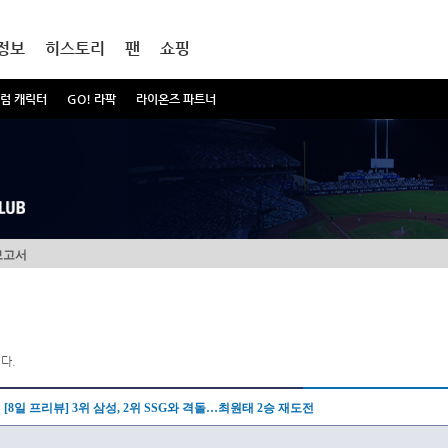
정보
히스토리
팬
쇼핑
럼 캐릭터
GO! 라팍
라이온즈 파트너
보고서
다.
[8일 프리뷰] 3위 삼성, 2위 SSG와 격돌…최원태 2승 재도전