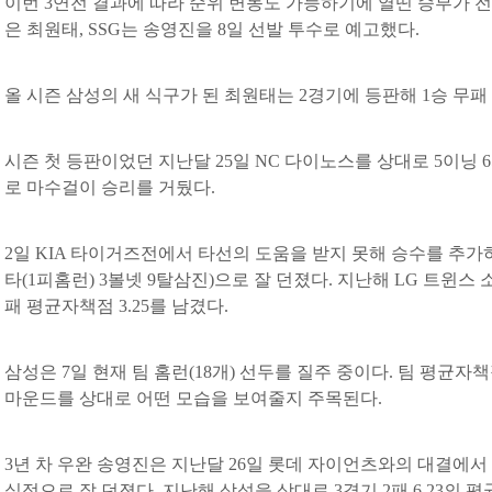
이번 3연전 결과에 따라 순위 변동도 가능하기에 열띤 승부가 전
은 최원태, SSG는 송영진을 8일 선발 투수로 예고했다.
올 시즌 삼성의 새 식구가 된 최원태는 2경기에 등판해 1승 무패 
시즌 첫 등판이었던 지난달 25일 NC 다이노스를 상대로 5이닝 
로 마수걸이 승리를 거뒀다.
2일 KIA 타이거즈전에서 타선의 도움을 받지 못해 승수를 추가
타(1피홈런) 3볼넷 9탈삼진)으로 잘 던졌다. 지난해 LG 트윈스 소
패 평균자책점 3.25를 남겼다.
삼성은 7일 현재 팀 홈런(18개) 선두를 질주 중이다. 팀 평균자책점
마운드를 상대로 어떤 모습을 보여줄지 주목된다.
3년 차 우완 송영진은 지난달 26일 롯데 자이언츠와의 대결에서 6
실점으로 잘 던졌다. 지난해 삼성을 상대로 3경기 2패 6.23의 