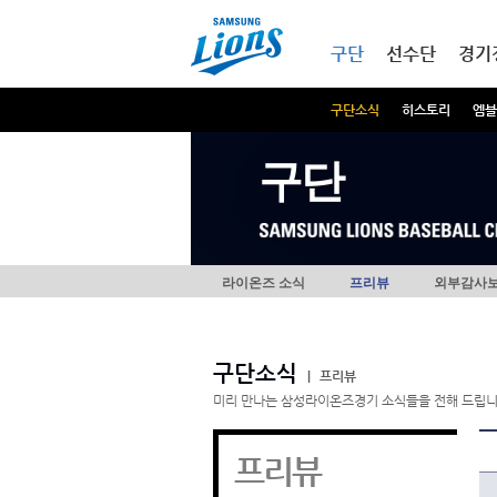
본문내용 바로가기
메인메뉴 바로가기
구단
선수단
경기
구단소식
히스토리
엠블
구단
라이온즈 소식
프리뷰
외부감사
구단소식
|
프리뷰
미리 만나는 삼성라이온즈경기 소식들을 전해 드립니
프리뷰