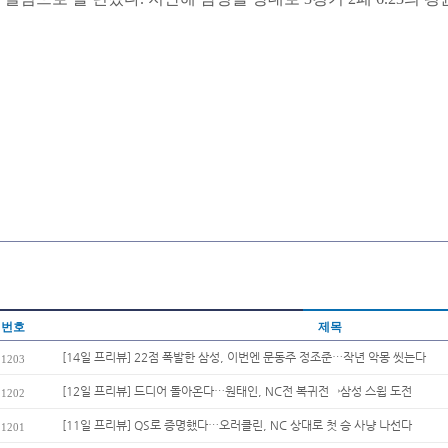
번호
제목
[14일 프리뷰] 22점 폭발한 삼성, 이번엔 문동주 정조준…작년 악몽 씻는다
1203
[12일 프리뷰] 드디어 돌아온다…원태인, NC전 복귀전→삼성 스윕 도전
1202
[11일 프리뷰] QS로 증명했다…오러클린, NC 상대로 첫 승 사냥 나선다
1201