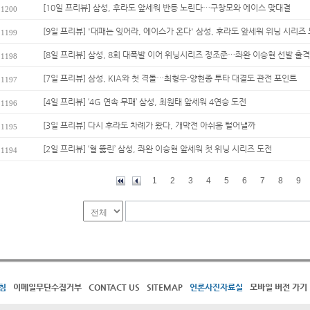
[10일 프리뷰] 삼성, 후라도 앞세워 반등 노린다…구창모와 에이스 맞대결
1200
[9일 프리뷰] '대패는 잊어라, 에이스가 온다' 삼성, 후라도 앞세워 위닝 시리즈 
1199
[8일 프리뷰] 삼성, 8회 대폭발 이어 위닝시리즈 정조준…좌완 이승현 선발 출격
1198
[7일 프리뷰] 삼성, KIA와 첫 격돌…최형우-양현종 투타 대결도 관전 포인트
1197
[4일 프리뷰] ‘4G 연속 무패’ 삼성, 최원태 앞세워 4연승 도전
1196
[3일 프리뷰] 다시 후라도 차례가 왔다, 개막전 아쉬움 털어낼까
1195
[2일 프리뷰] ‘혈 뚫린’ 삼성, 좌완 이승현 앞세워 첫 위닝 시리즈 도전
1194
1
2
3
4
5
6
7
8
9
침
이메일무단수집거부
CONTACT US
SITEMAP
언론사진자료실
모바일 버전 가기