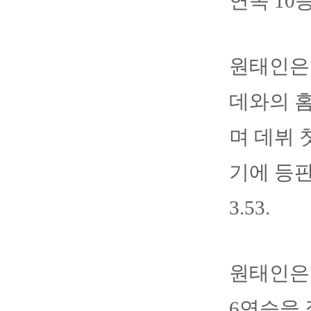
연속 10
원태인은
데와의 홈
며 데뷔 
기에 등판
3.53.
원태인은 
6연승을 