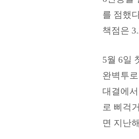
를 점했다
책점은 3.
5월 6일
완벽투로 
대결에서 
로 삐걱거
면 지난해