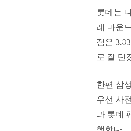
롯데는 나
례 마운드
점은 3.8
로 잘 던
한편 삼성
우선 사전
과 롯데 
행한다. 