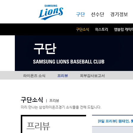
본문내용 바로가기
메인메뉴 바로가기
구단
선수단
경기정보
구단소식
히스토리
엠블럼 캐릭
구단
라이온즈 소식
프리뷰
외부감사보고서
구단소식
|
프리뷰
미리 만나는 삼성라이온즈경기 소식들을 전해 드립니다.
[8일 프리뷰] 원태인, 
프리뷰