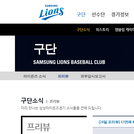
본문내용 바로가기
메인메뉴 바로가기
구단
선수단
경기정보
구단소식
히스토리
엠블럼 캐릭
구단
라이온즈 소식
프리뷰
외부감사보고서
구단소식
|
프리뷰
미리 만나는 삼성라이온즈경기 소식들을 전해 드립니다.
[24일 프리뷰] 13연
프리뷰