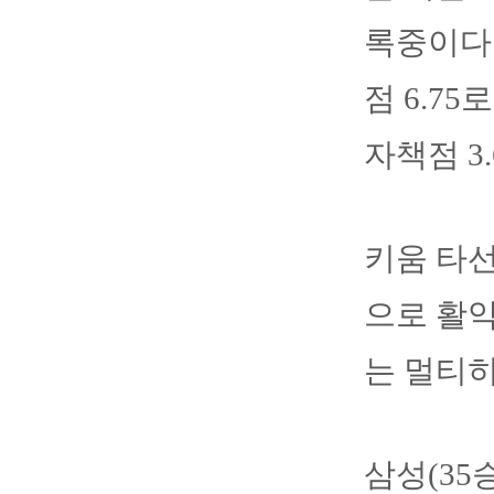
록중이다.
점 6.75
자책점 3
키움 타선
으로 활약
는 멀티
삼성(35승