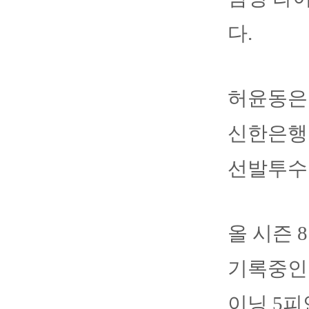
다.
허윤동은 
신한은행 
선발투수
올 시즌 8
기록중인 
이닝 5피