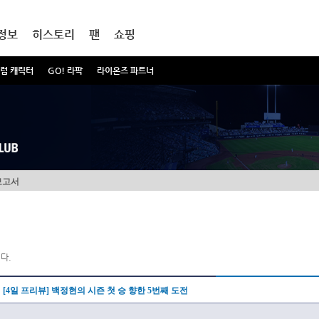
정보
히스토리
팬
쇼핑
럼 캐릭터
GO! 라팍
라이온즈 파트너
보고서
다.
[4일 프리뷰] 백정현의 시즌 첫 승 향한 5번째 도전