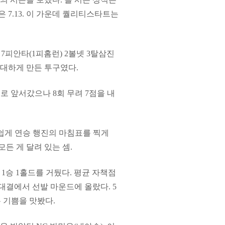
 7.13. 이 가운데 퀄리티스타트는
7피안타(1피홈런) 2볼넷 3탈삼진
기대하게 만든 투구였다.
-1로 앞서갔으나 8회 무려 7점을 내
아쉽게 연승 행진의 마침표를 찍게
든 게 달려 있는 셈.
 1승 1홀드를 거뒀다. 평균 자책점
 대결에서 선발 마운드에 올랐다. 5
는 기쁨을 맛봤다.