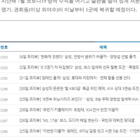
지난해 7월 코로나19 방역 수칙을 어기고 술판을 벌여 징계 처분
명기, 권희동(이상 외야수)이 이날부터 1군에 복귀할 예정이다.
번호
제목
[4일 프리뷰] '한화에 강했다' 삼성, 안방서 분위기 바꿀까…양창섭 선발 출격
1293
[2일 프리뷰] '0.5경기 차 뒤집혔다' 삼성, 보스 앞세워 선두 탈환 도전…폭염도 
1292
[31일 프리뷰] 원태인 출격! 삼성, 롯데와 리턴매치…연패 탈출 선봉 선다
1291
[30일 프리뷰] 삼성의 든든한 ‘탈 KBO급' 특급 외인 페덱, KIA 상대 3연승 도전
1290
[29일 프리뷰] '8연속 위닝시리즈 보인다'…삼성, 8승 무패 양창섭 앞세워 KIA 
1289
[28일 프리뷰] '후반기 키플레이어' 최원태, KIA전서 반전 이끌까
1288
[26일 프리뷰] 'ML 17승' 보스, 드디어 베일 벗는다…곽빈과 데뷔전 맞대결
1287
[25일 프리뷰] '이번엔 다를까' 원태인, 6이닝 갈증 씻고 시즌 5승 도전…17안타
1286