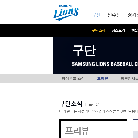
본문내용 바로가기
메인메뉴 바로가기
구단
선수단
경기
구단소식
히스토리
엠블
구단
라이온즈 소식
프리뷰
외부감사
구단소식
|
프리뷰
미리 만나는 삼성라이온즈경기 소식들을 전해 드립니
프리뷰