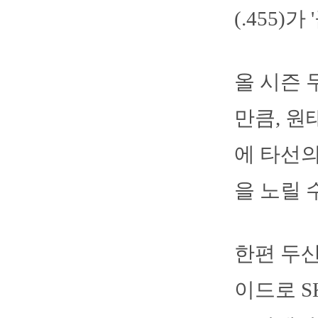
(.455)
올 시즌 
만큼, 원
에 타선
을 노릴 
한편 두산
이드로 S