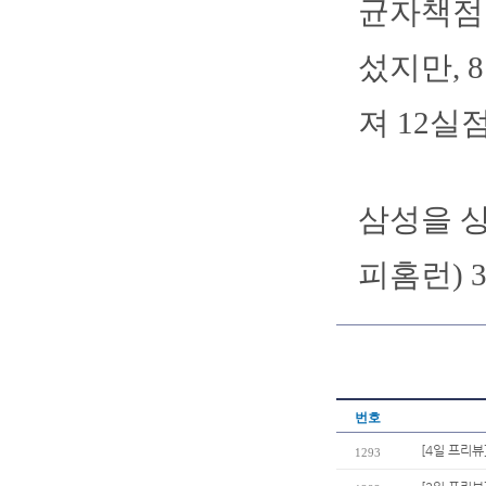
균자책점 
섰지만, 
져 12실점
삼성을 상
피홈런) 
번호
[4일 프리뷰
1293