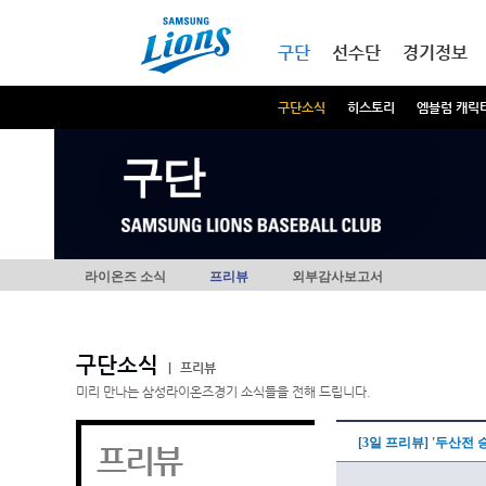
본문내용 바로가기
메인메뉴 바로가기
구단
선수단
경기정보
구단소식
히스토리
엠블럼 캐릭
구단
라이온즈 소식
프리뷰
외부감사보고서
구단소식
|
프리뷰
미리 만나는 삼성라이온즈경기 소식들을 전해 드립니다.
[3일 프리뷰] '두산전 
프리뷰