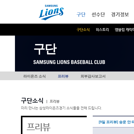
본문내용 바로가기
메인메뉴 바로가기
구단
선수단
경기정보
구단소식
히스토리
엠블럼 캐릭
구단
라이온즈 소식
프리뷰
외부감사보고서
구단소식
|
프리뷰
미리 만나는 삼성라이온즈경기 소식들을 전해 드립니다.
[9일 프리뷰] 승운 안
프리뷰