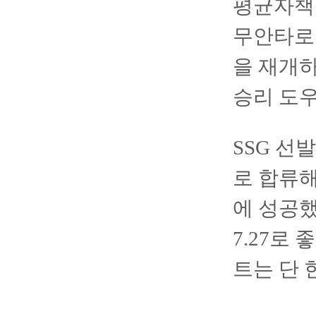
평균자책점
무안타로 
을 재개하
승리 도우
SSG 선
로 합류해
에 성공했
7.27로
트는 단 