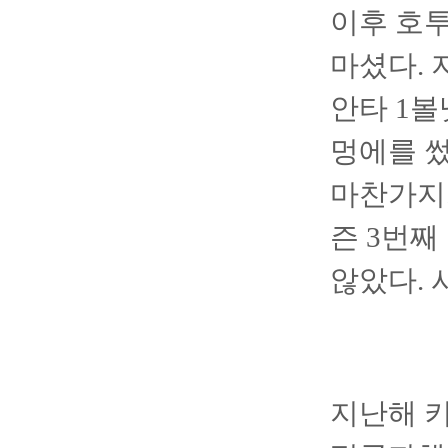
이후 호투
마셨다. 
안타 1볼
멍에를 썼
마찬가지.
즌 3번
않았다. 
지난해 키