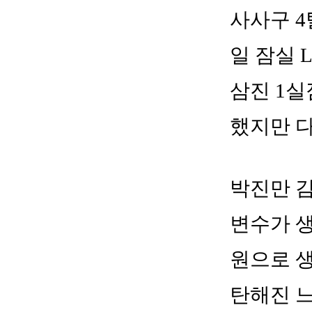
사사구 4
일 잠실 
삼진 1실
했지만 
박진만 감
변수가 생
원으로 생
탄해진 