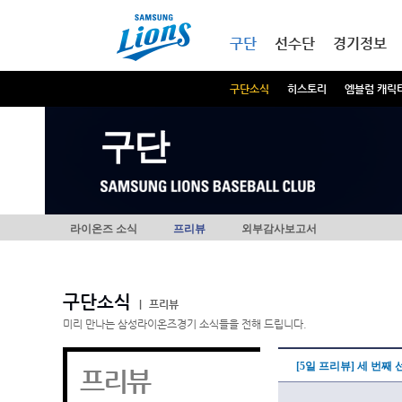
본문내용 바로가기
메인메뉴 바로가기
구단
선수단
경기정보
구단소식
히스토리
엠블럼 캐릭
구단
라이온즈 소식
프리뷰
외부감사보고서
구단소식
|
프리뷰
미리 만나는 삼성라이온즈경기 소식들을 전해 드립니다.
[5일 프리뷰] 세 번째
프리뷰