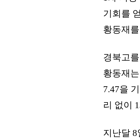
기회를 얻
황동재를
경북고를 
황동재는 
7.47을
리 없이 
지난달 8