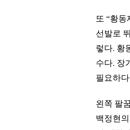
또 “황동
선발로 뛰
렇다. 황
수다. 장
필요하다
왼쪽 팔꿈
백정현의 