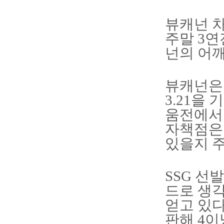
뷰캐넌 차
주말 3연
넌의 어깨
뷰캐넌은 
3.21을 
움전에서 
자책점은 
있을지 
SSG 선
드로 생
얻고 있다
판해 4이