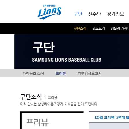
본문내용 바로가기
메인메뉴 바로가기
구단
선수단
경기정보
구단소식
히스토리
엠블럼 캐릭
구단
라이온즈 소식
프리뷰
외부감사보고서
구단소식
|
프리뷰
미리 만나는 삼성라이온즈경기 소식들을 전해 드립니다.
[25일 프리뷰] 5연패
프리뷰