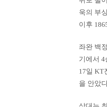
위로 떨어
욱의 부상
이후 18
좌완 백정
기에서 4
17일 K
을 안았다
상대는 최