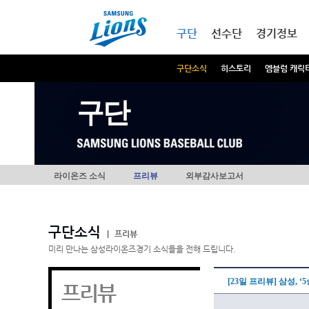
본문내용 바로가기
메인메뉴 바로가기
구단
선수단
경기정보
구단소식
히스토리
엠블럼 캐릭
구단
라이온즈 소식
프리뷰
외부감사보고서
구단소식
|
프리뷰
미리 만나는 삼성라이온즈경기 소식들을 전해 드립니다.
[23일 프리뷰] 삼성,
프리뷰