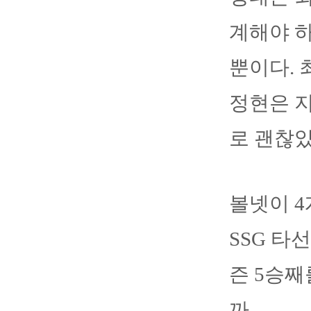
계해야 하
뿐이다. 
정현은 지
로 괜찮
볼넷이 4
SSG 타
즌 5승째
까.