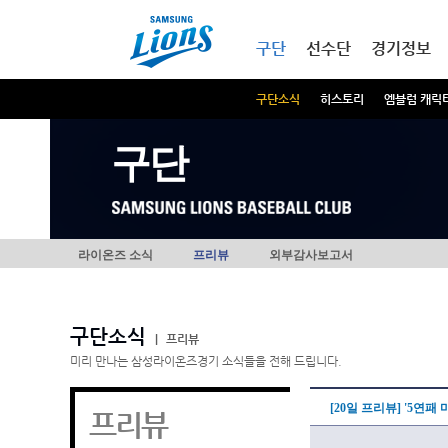
본문내용 바로가기
메인메뉴 바로가기
구단
선수단
경기정보
구단소식
히스토리
엠블럼 캐릭
구단
라이온즈 소식
프리뷰
외부감사보고서
구단소식
|
프리뷰
미리 만나는 삼성라이온즈경기 소식들을 전해 드립니다.
[20일 프리뷰] '5연
프리뷰