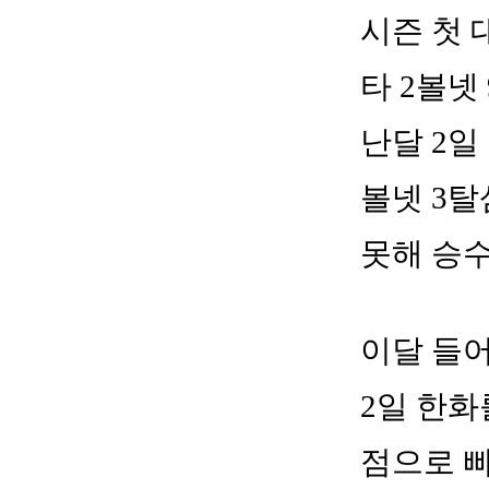
시즌 첫 
타 2볼넷
난달 2일
볼넷 3탈
못해 승
이달 들어
2일 한화
점으로 