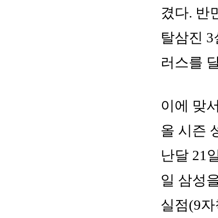
겼다. 반
탈삼진 3
러스를 
이에 맞서
올 시즌 성
난달 21
일 삼성을
실점(9자