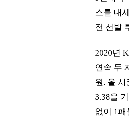
스를 내세
전 선발
2020년
연속 두 
원. 올 
3.38을
없이 1패