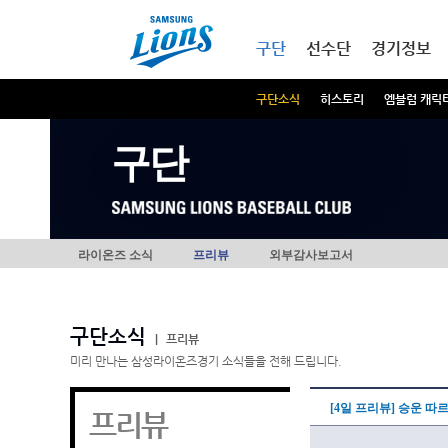
본문내용 바로가기
메인메뉴 바로가기
구단
선수단
경기정보
구단소식
히스토리
엠블럼 캐릭
구단
라이온즈 소식
프리뷰
외부감사보고서
구단소식
|
프리뷰
미리 만나는 삼성라이온즈경기 소식들을 전해 드립니다.
[4일 프리뷰] 승운 
프리뷰