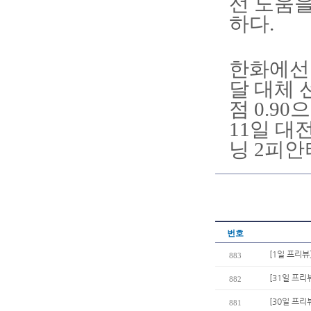
선 도움을
하다.
한화에선
달 대체 
점 0.9
11일 대
닝 2피안
번호
[1일 프리뷰
883
[31일 프리
882
[30일 프리
881