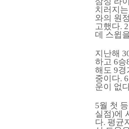
삼성 라
치러지는 
와의 원
고했다.
데 스윕을
지난해 3
하고 6승
해도 9경
중이다. 
운이 없다
5월 첫 
실점)에 
다. 평균