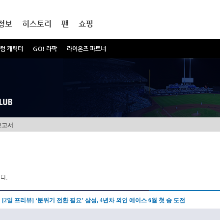
정보
히스토리
팬
쇼핑
럼 캐릭터
GO! 라팍
라이온즈 파트너
보고서
다.
[2일 프리뷰] ‘분위기 전환 필요’ 삼성, 4년차 외인 에이스 6월 첫 승 도전