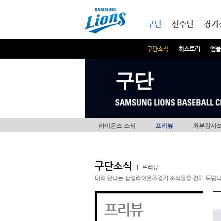
본문내용 바로가기
메인메뉴 바로가기
구단
선수단
경기
구단소식
히스토리
엠블
구단
라이온즈 소식
프리뷰
외부감사
구단소식
|
프리뷰
미리 만나는 삼성라이온즈경기 소식들을 전해 드립니
프리뷰