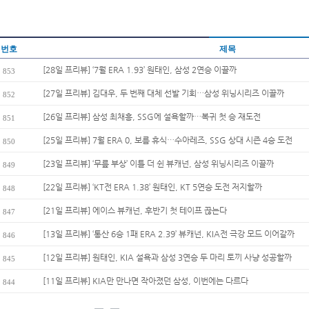
번호
제목
[28일 프리뷰] ‘7월 ERA 1.93’ 원태인, 삼성 2연승 이끌까
853
[27일 프리뷰] 김대우, 두 번째 대체 선발 기회…삼성 위닝시리즈 이끌까
852
[26일 프리뷰] 삼성 최채흥, SSG에 설욕할까…복귀 첫 승 재도전
851
[25일 프리뷰] 7월 ERA 0, 보름 휴식…수아레즈, SSG 상대 시즌 4승 도전
850
[23일 프리뷰] ‘무릎 부상’ 이틀 더 쉰 뷰캐넌, 삼성 위닝시리즈 이끌까
849
[22일 프리뷰] ‘KT전 ERA 1.38’ 원태인, KT 5연승 도전 저지할까
848
[21일 프리뷰] 에이스 뷰캐넌, 후반기 첫 테이프 끊는다
847
[13일 프리뷰] ‘통산 6승 1패 ERA 2.39’ 뷰캐넌, KIA전 극강 모드 이어갈까
846
[12일 프리뷰] 원태인, KIA 설욕과 삼성 3연승 두 마리 토끼 사냥 성공할까
845
[11일 프리뷰] KIA만 만나면 작아졌던 삼성, 이번에는 다르다
844