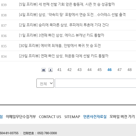
[5일 프리뷰] 세 번째 선발 기회 얻은 황동재, 시즌 첫 승 성공할까
839
[4일 프리뷰] 삼성, '약속의 땅' 포항에서 연승 도전...수아레스 선발 출격
838
[2일 프리뷰] 승리에 목마른 삼성, 푸피에의 투혼에 기대 건다
837
[1일 프리뷰] 3연패 빠진 삼성, 에이스 뷰캐넌 카드 통할까
836
[30일 프리뷰] 예비역 최채흥, 안방에서 복귀 첫 승 도전
835
[29일 프리뷰] 연패 빠진 삼성, 허윤동 대체 선발 카드 통할까
834
41
42
43
44
45
46
47
48
침
이메일무단수집거부
CONTACT US
SITEMAP
언론사진자료실
모바일 버전 가기