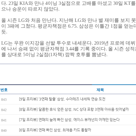
다. 23일 KIA와 만나 4이닝 3실점으로 고배를 마셨고 30일 K
으나 승운이 따르지 않았다.
올 시즌 LG와 처음 만난다. 지난해 LG와 만나 별 재미를 보지 
이 3패에 그쳤다. 평균자책점은 6.75. 삼성은 이틀간 1점을 얻
듯.
LG는 우완 이지강을 선발 투수로 내세운다. 2019년 프로에 데뷔
에 나서 승패 없이 평균자책점 3.44를 기록 중이다. 올 시즌 성적은 
를 상대로 5이닝 2실점(1자책) 깜짝 호투를 뽐냈다.
번호
제목
[9일 프리뷰] ‘3연패 탈출’ 삼성, 수아레즈 내세워 연승 도전
843
[8일 프리뷰] 달콤한 휴식 얻은 삼성, NC 상대 포항 3연패 아쉬움 씻어낼까
842
[7일 프리뷰] 연패의 늪에 빠진 삼성, 에이스 뷰캐넌의 어깨만 믿는다
841
[6일 프리뷰] 연패 빠진 삼성, 최채흥 카드 통할까
840