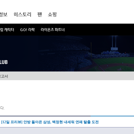
정보
히스토리
팬
쇼핑
럼 캐릭터
GO! 라팍
라이온즈 파트너
보고서
다.
[12일 프리뷰] 안방 돌아온 삼성, 백정현 내세워 연패 탈출 도전