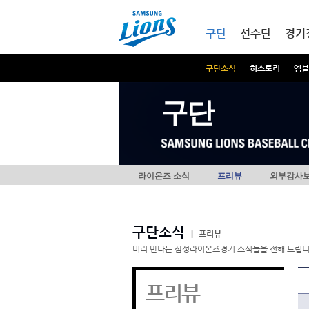
본문내용 바로가기
메인메뉴 바로가기
구단
선수단
경기
구단소식
히스토리
엠블
구단
라이온즈 소식
프리뷰
외부감사
구단소식
|
프리뷰
미리 만나는 삼성라이온즈경기 소식들을 전해 드립니
프리뷰