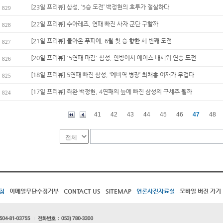
[23일 프리뷰] 삼성, ‘5승 도전’ 백정현의 호투가 절실하다
829
[22일 프리뷰] 수아레즈, 연패 빠진 사자 군단 구할까
828
[21일 프리뷰] 돌아온 푸피에, 6월 첫 승 향한 세 번째 도전
827
[20일 프리뷰] '5연패 마감' 삼성, 안방에서 에이스 내세워 연승 도전
826
[18일 프리뷰] 5연패 빠진 삼성, ‘예비역 병장’ 최채흥 어깨가 무겁다
825
[17일 프리뷰] 좌완 백정현, 4연패의 늪에 빠진 삼성의 구세주 될까
824
41
42
43
44
45
46
47
48
침
이메일무단수집거부
CONTACT US
SITEMAP
언론사진자료실
모바일 버전 가기