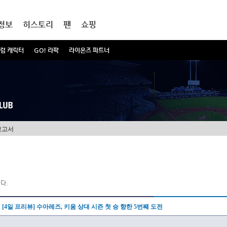
정보
히스토리
팬
쇼핑
럼 캐릭터
GO! 라팍
라이온즈 파트너
보고서
다.
[4일 프리뷰] 수아레즈, 키움 상대 시즌 첫 승 향한 5번째 도전