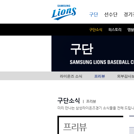
본문내용 바로가기
메인메뉴 바로가기
구단
선수단
경기
구단소식
히스토리
엠블
구단
라이온즈 소식
프리뷰
외부감사
구단소식
|
프리뷰
미리 만나는 삼성라이온즈경기 소식들을 전해 드립니
프리뷰