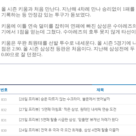
올 시즌 키움과 처음 만난다. 지난해 4차례 만나 승리없이 1패를
기록하는 등 안정감 있는 투구가 돋보였다.
키움에 이틀 연속 덜미를 잡히며 연패에 빠진 삼성은 수아레즈의 
기에서 1점을 얻는데 그쳤다. 수아레즈의 호투 못지 않게 타선이
키움은 우완 최원태를 선발 투수로 내세운다. 올 시즌 5경기에 
점은 2.90. 올 시즌 삼성전 등판은 처음이다. 지난해 삼성전에 
0.00으로 잘 던졌다.
번호
제목
[28일 프리뷰] 승운 따르지 않는 수크라이, 불운에서 벗어날까
833
[27일 프리뷰] '5연패 마침표' 찍은 삼성, 원태인 내세워 연승 도전
832
[25일 프리뷰] 5연패 탈출 시급한 삼성, ‘믿을맨’ 뷰캐넌 차례가 왔다
831
[24일 프리뷰] 전역 후 극과 극 오간 최채흥, 삼성 4연패 탈출 이끌까
830