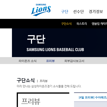
본문내용 바로가기
메인메뉴 바로가기
구단
선수단
경기정보
구단소식
히스토리
엠블럼 캐릭
구단
라이온즈 소식
프리뷰
외부감사보고서
구단소식
|
프리뷰
미리 만나는 삼성라이온즈경기 소식들을 전해 드립니다.
[4일 프리뷰] 수아레즈
프리뷰