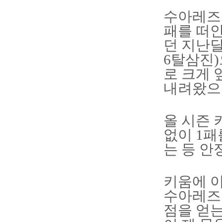
수아레즈는
패를 떠안
던 지난달
6탈삼진)
로 크게 
내려왔으나
올 시즌 
없이 1패
는 등 안
키움에 이
수아레즈의
점을 얻는