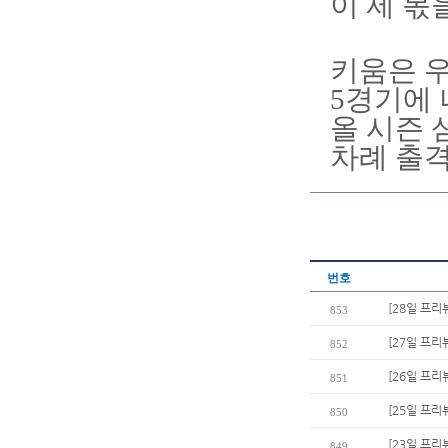
이 제 몫
키움은 우
5경기에 
올 시즌 
차례 출격
번호
[28일 프리뷰
853
[27일 프리
852
[26일 프리
851
[25일 프리
850
[23일 프리
849