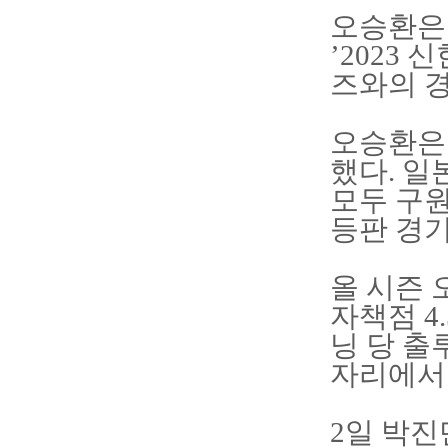
오승환은
’2023
즈와의 경
오승환은 
했다. 일
모두 구원
등판 경
올 시즌 
자책점 4
닝 당 출
자리에서
2일 박진