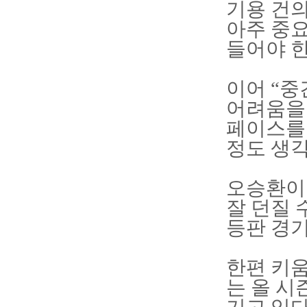
기용 건의
아주 중요
들어야 한
이어 “중
어려움을
페이스를 
정도 생
오승환이 
잘 던질 
등판 경기
한편 키움
는 올 시