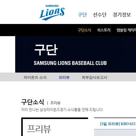
본문내용 바로가기
메인메뉴 바로가기
구단
선수단
경기정보
구단소식
히스토리
엠블럼 캐릭
구단
라이온즈 소식
프리뷰
외부감사보고서
구단소식
|
프리뷰
미리 만나는 삼성라이온즈경기 소식들을 전해 드립니다.
[3일 프리뷰] KBO 
프리뷰