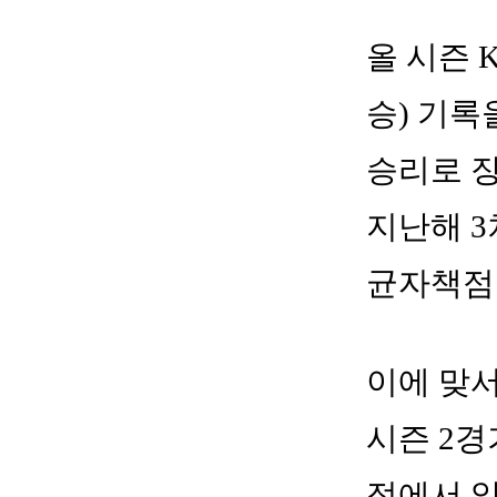
올 시즌 
승) 기록
승리로 장
지난해 3
균자책점은
이에 맞서
시즌 2경
점에서 알