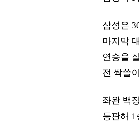
삼성은 3
마지막 대
연승을 질
전 싹쓸
좌완 백정
등판해 1