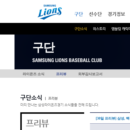
본문내용 바로가기
메인메뉴 바로가기
구단
선수단
경기정보
구단소식
히스토리
엠블럼 캐릭
구단
라이온즈 소식
프리뷰
외부감사보고서
구단소식
|
프리뷰
미리 만나는 삼성라이온즈경기 소식들을 전해 드립니다.
[30일 프리뷰] 삼성,
프리뷰