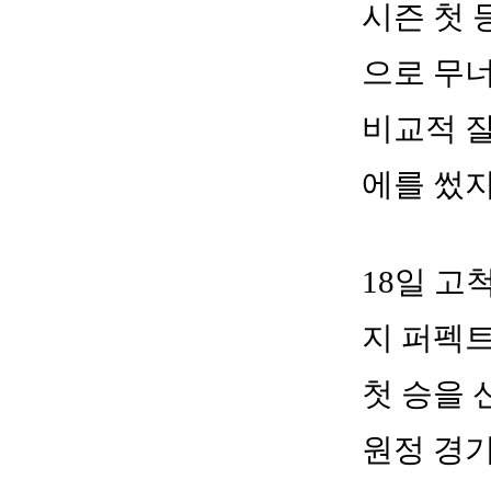
시즌 첫 
으로 무너
비교적 잘
에를 썼지
18일 고
지 퍼펙트
첫 승을 
원정 경기