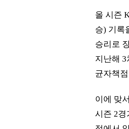
올 시즌 
승) 기록
승리로 장
지난해 3
균자책점은
이에 맞서
시즌 2경
점에서 알