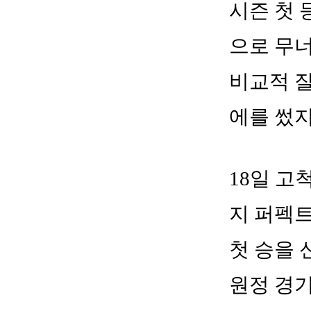
시즌 첫 
으로 무너
비교적 잘
에를 썼지
18일 고
지 퍼펙트
첫 승을 
원정 경기