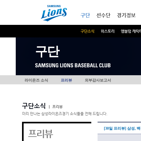
본문내용 바로가기
메인메뉴 바로가기
구단
선수단
경기정보
구단소식
히스토리
엠블럼 캐릭
구단
라이온즈 소식
프리뷰
외부감사보고서
구단소식
|
프리뷰
미리 만나는 삼성라이온즈경기 소식들을 전해 드립니다.
[30일 프리뷰] 삼성,
프리뷰