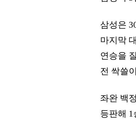
삼성은 3
마지막 대
연승을 질
전 싹쓸
좌완 백정
등판해 1