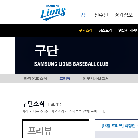
본문내용 바로가기
메인메뉴 바로가기
구단
선수단
경기정보
구단소식
히스토리
엠블럼 캐릭
구단
라이온즈 소식
프리뷰
외부감사보고서
구단소식
|
프리뷰
미리 만나는 삼성라이온즈경기 소식들을 전해 드립니다.
[18일 프리뷰] 백정현
프리뷰