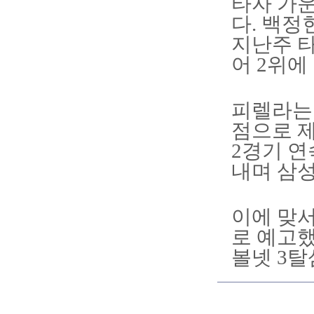
타자 가
다. 백정
지난주 타
어 2위에 
피렐라는 
점으로 제
2경기 연
내며 삼성
이에 맞서
로 예고했
볼넷 3탈