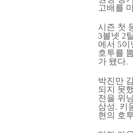
고배를 마
시즌 첫 
3볼넷 2
에서 5이
호투를 뽐
가 됐다.
박진만 감
되지 못했
전을 위
삼성. 키
현의 호