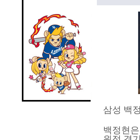
삼성 백정
백정현은
원정 경기