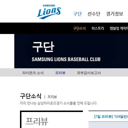
본문내용 바로가기
메인메뉴 바로가기
구단
선수단
경기정보
구단소식
히스토리
엠블럼 캐릭
구단
라이온즈 소식
프리뷰
외부감사보고서
구단소식
|
프리뷰
미리 만나는 삼성라이온즈경기 소식들을 전해 드립니다.
[7일 프리뷰] ‘524일
프리뷰