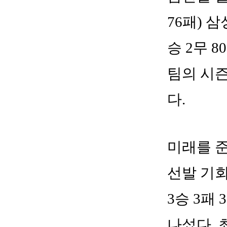
76패) 
승 2무 
팀의 시즌
다.
미래를 
선발 기회
3승 3패
나섰다. 