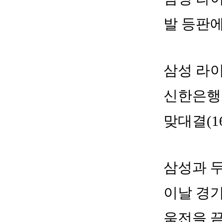
발 등판에
삼성 라이
신한은행 
맞대결(1
삼성과 두
이날 경기
움전을 끝