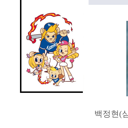
백정현(삼