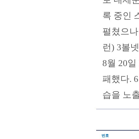
록 중인 
펼쳤으나 
런) 3볼
8월 20
패했다. 
습을 노출
번호