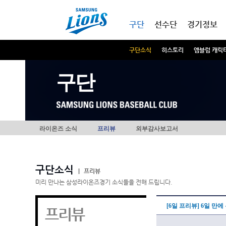
본문내용 바로가기
메인메뉴 바로가기
구단
선수단
경기정보
구단소식
히스토리
엠블럼 캐릭
구단
라이온즈 소식
프리뷰
외부감사보고서
구단소식
|
프리뷰
미리 만나는 삼성라이온즈경기 소식들을 전해 드립니다.
[6일 프리뷰] 6일 만
프리뷰