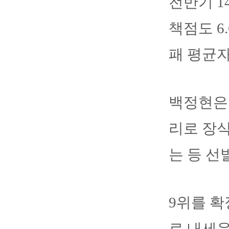
전반기 1
책점도 6
패 평균자
백정현은 
리로 장식
는 등 선
9위를 확
로 내세운