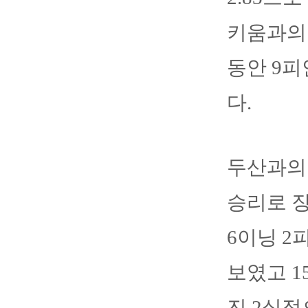
키움과의
동안 9피
다.
두산과의 
승리로 장
6이닝 2
보였고 1
진 2실점