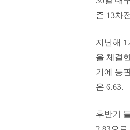
30일 
즌 13차
지난해 1
을 체결한
기에 등판
은 6.63.
후반기 들
2.83으