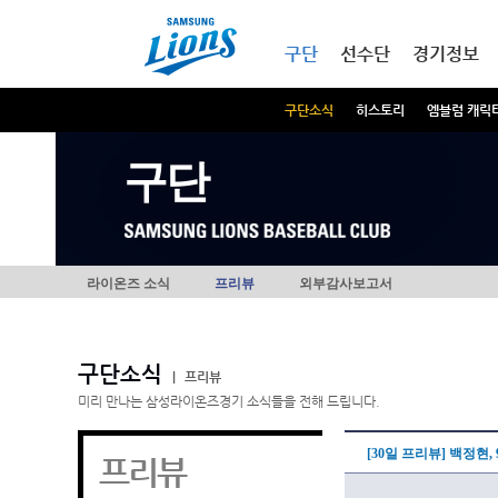
본문내용 바로가기
메인메뉴 바로가기
구단
선수단
경기정보
구단소식
히스토리
엠블럼 캐릭
구단
라이온즈 소식
프리뷰
외부감사보고서
구단소식
|
프리뷰
미리 만나는 삼성라이온즈경기 소식들을 전해 드립니다.
[30일 프리뷰] 백정현,
프리뷰