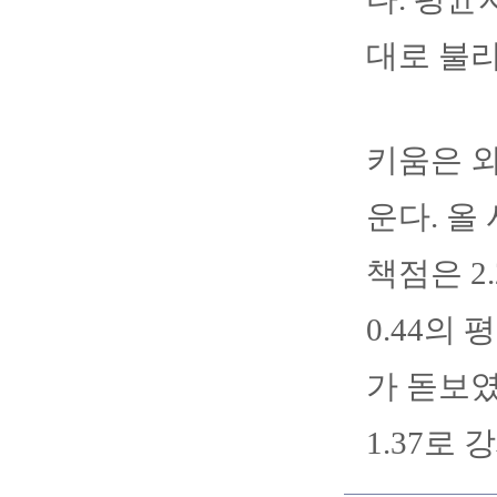
대로 불리
키움은 외
운다. 올
책점은 2
0.44의
가 돋보였
1.37로