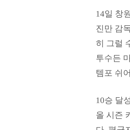
14일 창
진만 감독
히 그럴 
투수든 마
템포 쉬
10승 달
올 시즌 
다. 평균