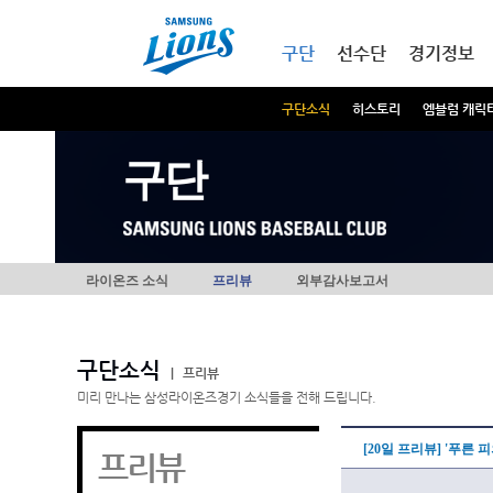
본문내용 바로가기
메인메뉴 바로가기
구단
선수단
경기정보
구단소식
히스토리
엠블럼 캐릭
구단
라이온즈 소식
프리뷰
외부감사보고서
구단소식
|
프리뷰
미리 만나는 삼성라이온즈경기 소식들을 전해 드립니다.
[20일 프리뷰] '푸른 
프리뷰