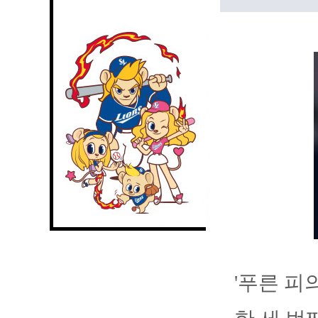
'푸른 피