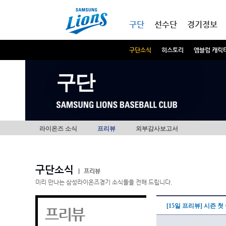
본문내용 바로가기
메인메뉴 바로가기
구단
선수단
경기정보
구단소식
히스토리
엠블럼 캐릭
구단
라이온즈 소식
프리뷰
외부감사보고서
구단소식
|
프리뷰
미리 만나는 삼성라이온즈경기 소식들을 전해 드립니다.
[15일 프리뷰] 시즌 첫
프리뷰