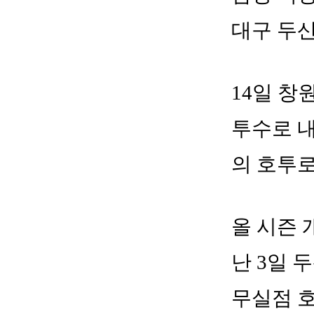
대구 두
14일 창
투수로 내
의 호투로
올 시즌 
난 3일 
무실점 