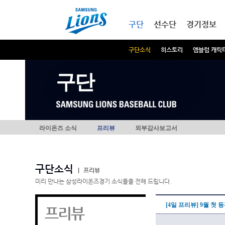
본문내용 바로가기
메인메뉴 바로가기
구단
선수단
경기정보
구단소식
히스토리
엠블럼 캐릭
구단
라이온즈 소식
프리뷰
외부감사보고서
구단소식
|
프리뷰
미리 만나는 삼성라이온즈경기 소식들을 전해 드립니다.
[4일 프리뷰] 9월 첫
프리뷰