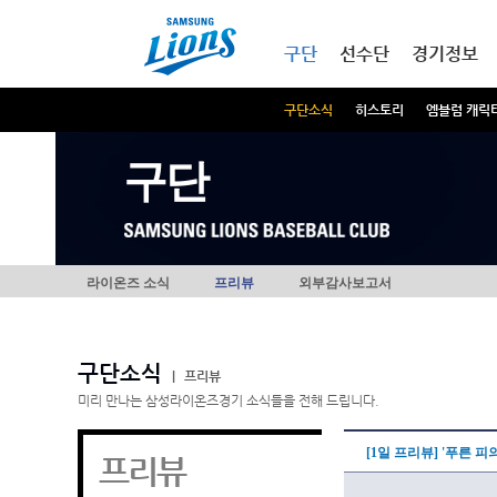
본문내용 바로가기
메인메뉴 바로가기
구단
선수단
경기정보
구단소식
히스토리
엠블럼 캐릭
구단
라이온즈 소식
프리뷰
외부감사보고서
구단소식
|
프리뷰
미리 만나는 삼성라이온즈경기 소식들을 전해 드립니다.
[1일 프리뷰] '푸른 
프리뷰