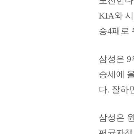
도전한다
KIA와 
승4패로 
삼성은 9
승세에 올
다. 잘하
삼성은 원
평균자책점