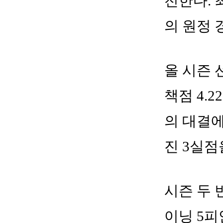
전한다. 
의 원정 
올 시즌 
책점 4.
의 대결에
진 3실점
시즌 두 
이닝 5피