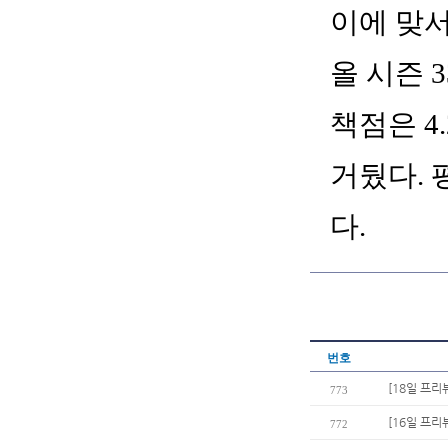
이에 맞서
올 시즌 
책점은 4
거뒀다. 
다.
번호
[18일 프리
773
[16일 프리
772