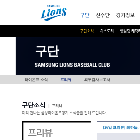
본문내용 바로가기
메인메뉴 바로가기
구단
선수단
경기정보
구단소식
히스토리
엠블럼 캐릭
구단
라이온즈 소식
프리뷰
외부감사보고서
구단소식
|
프리뷰
미리 만나는 삼성라이온즈경기 소식들을 전해 드립니다.
[26일 프리뷰] 최하늘
프리뷰