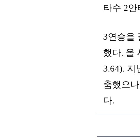
타수 2안
3
연승을
했다
.
올
3.64).
지
춤했으나
다
.