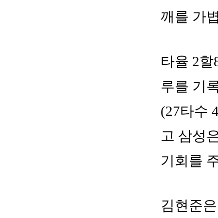
깨를 가볍
타율 2할8
루를 기록
(27타수
고 삼성은
기회를 
김현준은 