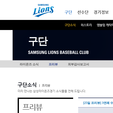
본문내용 바로가기
메인메뉴 바로가기
구단
선수단
경기정보
구단소식
히스토리
엠블럼 캐릭
구단
라이온즈 소식
프리뷰
외부감사보고서
구단소식
|
프리뷰
미리 만나는 삼성라이온즈경기 소식들을 전해 드립니다.
[25일 프리뷰] 3연패
프리뷰