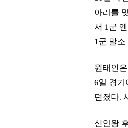
아리를 맞
서 1군 
1군 말소
원태인은 
6일 경기
던졌다. 
신인왕 후