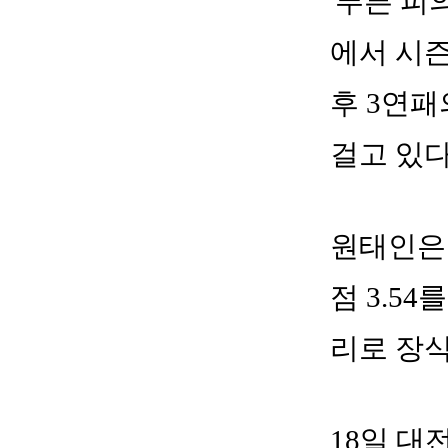
'푸른 피
에서 시즌
후 3연패
걸고 있다
원태인은 
점 3.5
리로 장식
18일 대