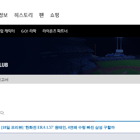
정보
히스토리
팬
쇼핑
럼 캐릭터
GO! 라팍
라이온즈 파트너
보고서
다.
[18일 프리뷰] '한화전 ERA 1.57' 원태인, 4연패 수렁 빠진 삼성 구할까