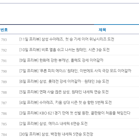
번호
제목
[11일 프리뷰] 삼성 수아레즈, 첫 승 기세 이어 위닝시리즈 도전
793
[10일 프리뷰] 비로 열흘 쉬고 나서는 원태인, 시즌 3승 도전
792
[9일 프리뷰] 한화에 강한 뷰캐넌, 올해도 강세 이어갈까
791
[7일 프리뷰] ‘푸른 피의 에이스’ 원태인, 이번에도 사직 극강 모드 이어갈까
790
[6일 프리뷰] 삼성, 롯데전 강세 이어갈까…원태인 3승 도전
789
[5일 프리뷰] 연패 사슬 끊은 삼성, 원태인 내세워 연승 도전
788
[4일 프리뷰] 수아레즈, 키움 상대 시즌 첫 승 향한 5번째 도전
787
[3일 프리뷰] KBO 621경기 만에 첫 선발 등판, 끝판왕이 처음을 책임진다
786
[2일 프리뷰] 삼성, 에이스 내세워 6연승 도전
785
[30일 프리뷰] 삼성, 백정현 내세워 5연승 도전장
784