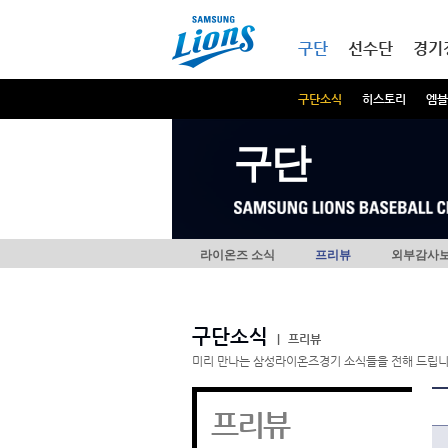
본문내용 바로가기
메인메뉴 바로가기
구단
선수단
경기
구단소식
히스토리
엠블
구단
라이온즈 소식
프리뷰
외부감사
구단소식
|
프리뷰
미리 만나는 삼성라이온즈경기 소식들을 전해 드립니
프리뷰