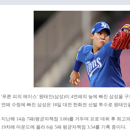
'푸른 피의 에이스' 원태인(삼성)이 4연패의 늪에 빠진 삼성을 구할
연패 수렁에 빠진 삼성은 18일 대전 한화전 선발 투수로 원태인
지난해 14승 7패(평균자책점 3.06)를 거두며 프로 데뷔 후 최
19차례 마운드에 올라 6승 5패 평균자책점 3.54를 기록 중이다.