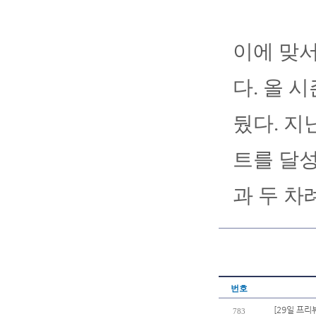
이에 맞서
다. 올 시
뒀다. 지
트를 달성
과 두 차
번호
[29일 프리
783