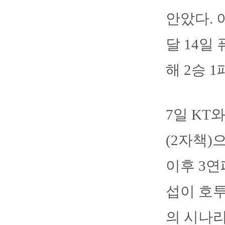
안았다. 
달 14일
해 2승 
7일 KT
(2자책)
이후 3연
섭이 호
의 시나