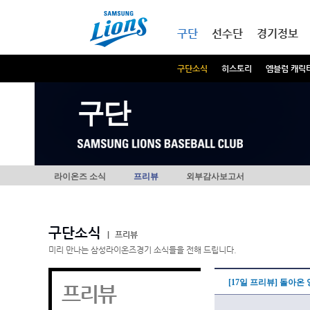
본문내용 바로가기
메인메뉴 바로가기
구단
선수단
경기정보
구단소식
히스토리
엠블럼 캐릭
구단
라이온즈 소식
프리뷰
외부감사보고서
구단소식
|
프리뷰
미리 만나는 삼성라이온즈경기 소식들을 전해 드립니다.
[17일 프리뷰] 돌아온
프리뷰