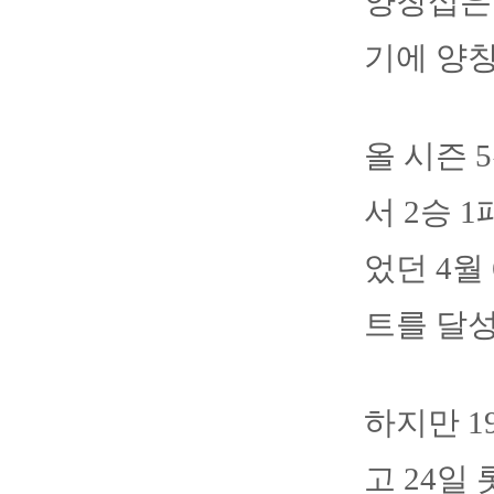
양창섭은 
기에 양
올 시즌 
서 2승 
었던 4월
트를 달
하지만 1
고 24일