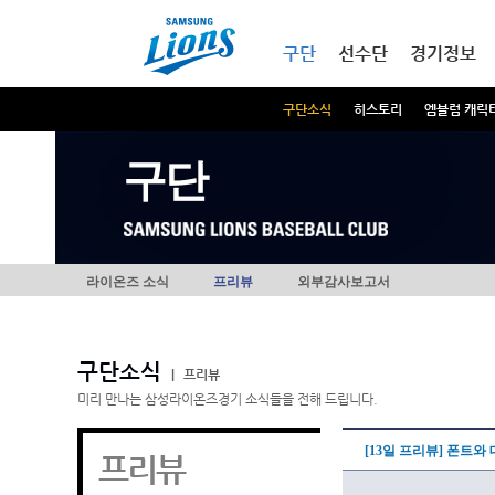
본문내용 바로가기
메인메뉴 바로가기
구단
선수단
경기정보
구단소식
히스토리
엠블럼 캐릭
구단
라이온즈 소식
프리뷰
외부감사보고서
구단소식
|
프리뷰
미리 만나는 삼성라이온즈경기 소식들을 전해 드립니다.
[13일 프리뷰] 폰트와
프리뷰