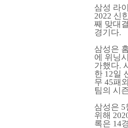
삼성 라
2022 
째 맞대결
경기다.
삼성은 홈
에 위닝시
가했다. 시
한 12일 
무 45패
팀의 시즌
삼성은 5
위해 20
록은 14