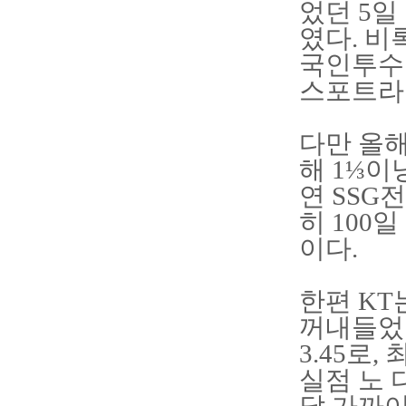
었던 5일
였다. 비
국인투수
스포트라
다만 올해
해 1⅓이
연 SSG
히 100
이다.
한편 K
꺼내들었다
3.45로
실점 노 