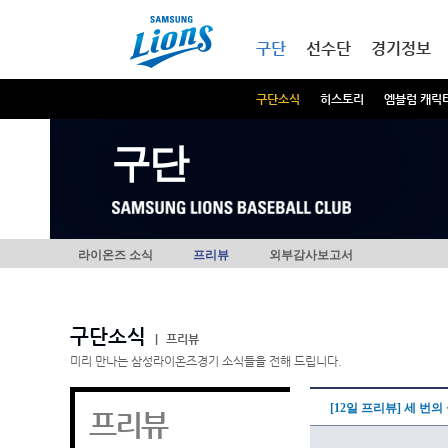
본문내용 바로가기
메인메뉴 바로가기
구단
선수단
경기정보
구단소식
히스토리
엠블럼 캐릭
구단
라이온즈 소식
프리뷰
외부감사보고서
구단소식
|
프리뷰
미리 만나는 삼성라이온즈경기 소식들을 전해 드립니다.
[12일 프리뷰] 세 번
프리뷰