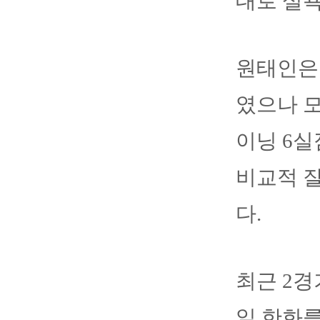
대로 설
원태인은 
였으나 모
이닝 6실
비교적 잘
다.
최근 2경
일 한화를