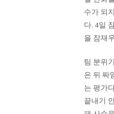
수가 되
다. 4일
을 잠재우
팀 분위기
은 뒤 짜
는 평가다
끝내기 안
패 사슬을