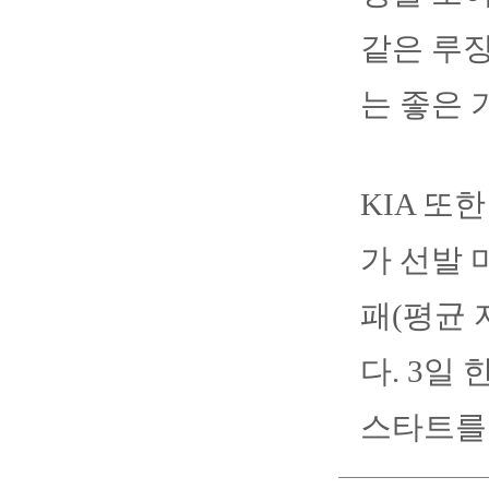
같은 루징
는 좋은 
KIA
또한
가
선발
패
(
평균
다
. 3
일
스타트를