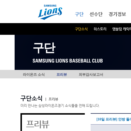
본문내용 바로가기
메인메뉴 바로가기
구단
선수단
경기정보
구단소식
히스토리
엠블럼 캐릭
구단
라이온즈 소식
프리뷰
외부감사보고서
구단소식
|
프리뷰
미리 만나는 삼성라이온즈경기 소식들을 전해 드립니다.
[10일 프리뷰] 안방 
프리뷰