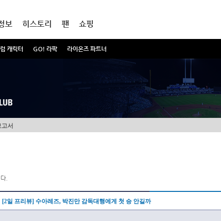
정보
히스토리
팬
쇼핑
럼 캐릭터
GO! 라팍
라이온즈 파트너
보고서
다.
[2일 프리뷰] 수아레즈, 박진만 감독대행에게 첫 승 안길까