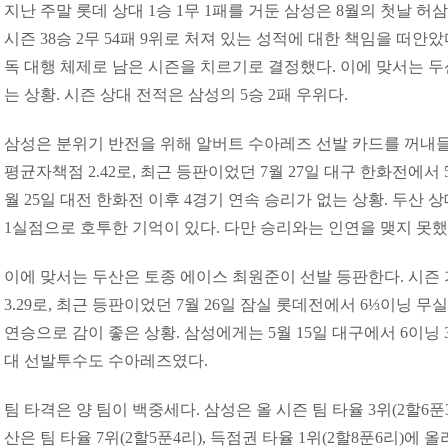
지난 주말 롯데 상대 1승 1무 1패를 거둔 삼성은 8월의 첫날 허
시즌 38승 2무 54패 9위로 처져 있는 성적에 대한 책임을 떠안
독 대행 체제로 남은 시즌을 치르기로 결정했다. 이에 맞서는 두산은
는 상황. 시즌 상대 전적은 삼성의 5승 2패 우위다.
삼성은 분위기 반전을 위해 알버트 수아레즈 선발 카드를 꺼내들었
평균자책점 2.42로, 최근 등판이었던 7월 27일 대구 한화전에서 
월 25일 대전 한화전 이후 4경기 연속 승리가 없는 상황. 두산 상
1실점으로 호투한 기억이 있다. 다만 승리와는 인연을 맺지 못했
이에 맞서는 두산은 토종 에이스 최원준이 선발 등판한다. 시즌 
3.29로, 최근 등판이었던 7월 26일 잠실 롯데전에서 6⅓이닝 무
연승으로 감이 좋은 상황. 삼성에게는 5월 15일 대구에서 6이닝 
대 선발투수도 수아레즈였다.
팀 타격은 양 팀이 백중세다. 삼성은 올 시즌 팀 타율 3위(2할6푼3리
산은 팀 타율 7위(2할5푼4리), 득점권 타율 1위(2할8푼6리)에 올