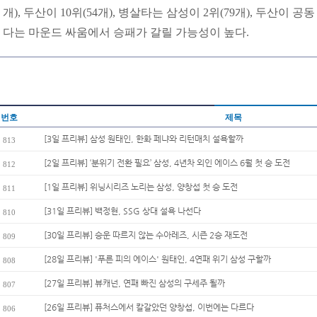
개), 두산이 10위(54개), 병살타는 삼성이 2위(79개), 두산이 공
다는 마운드 싸움에서 승패가 갈릴 가능성이 높다.
번호
제목
[3일 프리뷰] 삼성 원태인, 한화 페냐와 리턴매치 설욕할까
813
[2일 프리뷰] ‘분위기 전환 필요’ 삼성, 4년차 외인 에이스 6월 첫 승 도전
812
[1일 프리뷰] 위닝시리즈 노리는 삼성, 양창섭 첫 승 도전
811
[31일 프리뷰] 백정현, SSG 상대 설욕 나선다
810
[30일 프리뷰] 승운 따르지 않는 수아레즈, 시즌 2승 재도전
809
[28일 프리뷰] '푸른 피의 에이스' 원태인, 4연패 위기 삼성 구할까
808
[27일 프리뷰] 뷰캐넌, 연패 빠진 삼성의 구세주 될까
807
[26일 프리뷰] 퓨처스에서 칼갈았던 양창섭, 이번에는 다르다
806