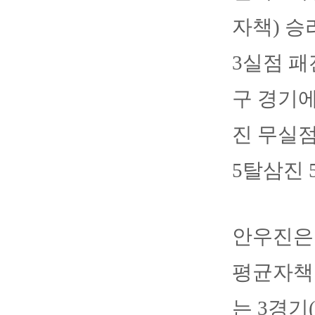
자책) 승
3실점 패
구 경기에
진 무실점
5탈삼진 
안우진은 
평균자책점
는 3경기