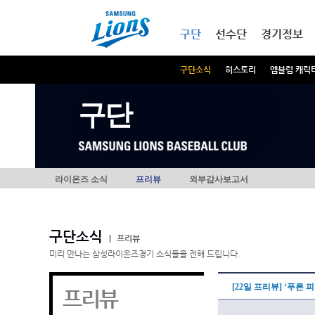
본문내용 바로가기
메인메뉴 바로가기
구단
선수단
경기정보
구단소식
히스토리
엠블럼 캐릭
구단
라이온즈 소식
프리뷰
외부감사보고서
구단소식
|
프리뷰
미리 만나는 삼성라이온즈경기 소식들을 전해 드립니다.
[22일 프리뷰] ‘푸른
프리뷰