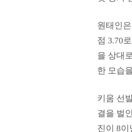
원태인은 
점 3.7
을 상대로
한 모습을
키움 선발
결을 벌인
진이 8이