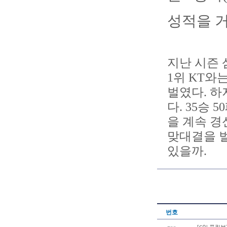
성적을 거
지난 시즌 
1위 KT와
벌였다. 하
다. 35승
을 계속 경
맞대결을 벌
있을까.
번호