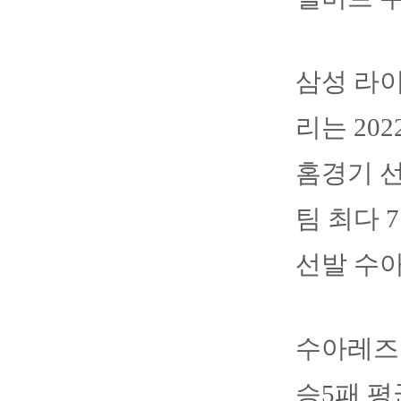
삼성 라
리는 20
홈경기 
팀 최다 
선발 수
수아레즈는
승5패 평