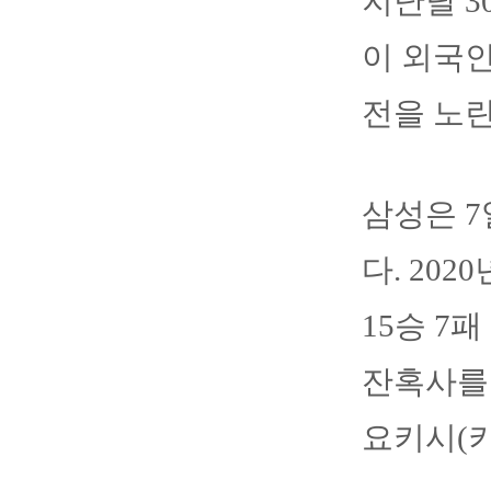
지난달 3
이 외국인
전을 노린
삼성은 7
다. 20
15승 7
잔혹사를 
요키시(키