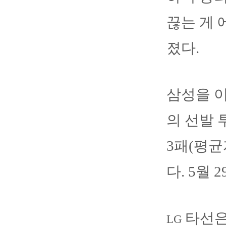
끊는 게 
졌다.
삼성을 이
의 선발 
3패(평균
다. 5월
타선
LG