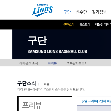
본문내용 바로가기
메인메뉴 바로가기
구단
선수단
경기정보
구단소식
히스토리
엠블럼 캐릭
구단
라이온즈 소식
프리뷰
외부감사보고서
구단소식
|
프리뷰
미리 만나는 삼성라이온즈경기 소식들을 전해 드립니다.
[7일 프리뷰] 5연패 
프리뷰