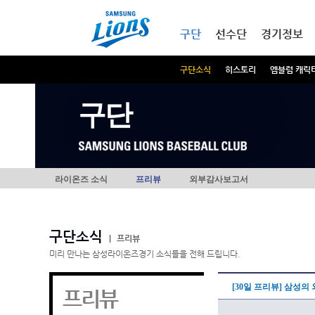
본문내용 바로가기
메인메뉴 바로가기
구단
선수단
경기정보
구단소식
히스토리
엠블럼 캐릭
구단
라이온즈 소식
프리뷰
외부감사보고서
구단소식
|
프리뷰
미리 만나는 삼성라이온즈경기 소식들을 전해 드립니다.
[30일 프리뷰] 삼성의
프리뷰