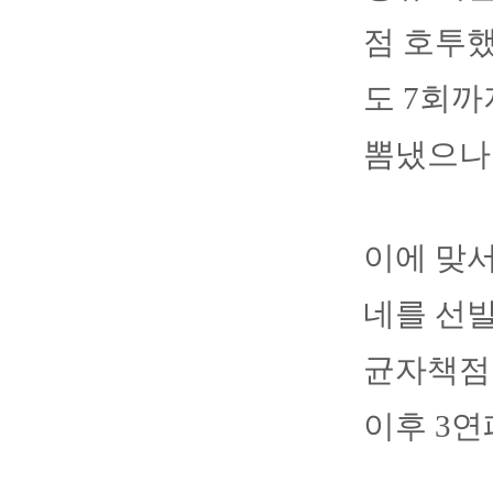
점 호투했
도 7회까
뽐냈으나
이에 맞
네를 선발
균자책점 
이후 3연