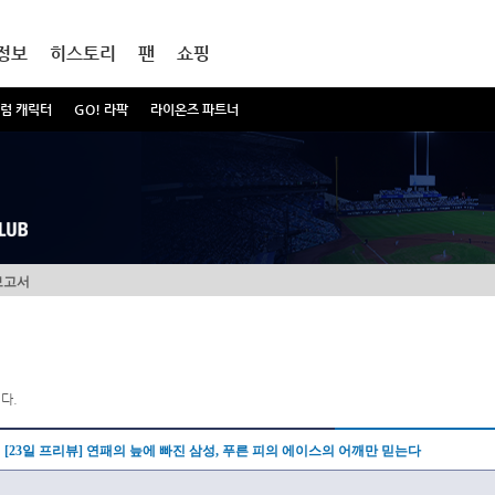
정보
히스토리
팬
쇼핑
럼 캐릭터
GO! 라팍
라이온즈 파트너
보고서
다.
[23일 프리뷰] 연패의 늪에 빠진 삼성, 푸른 피의 에이스의 어깨만 믿는다