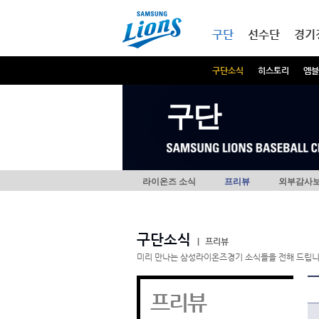
본문내용 바로가기
메인메뉴 바로가기
구단
선수단
경기
구단소식
히스토리
엠블
구단
라이온즈 소식
프리뷰
외부감사
구단소식
|
프리뷰
미리 만나는 삼성라이온즈경기 소식들을 전해 드립니
프리뷰