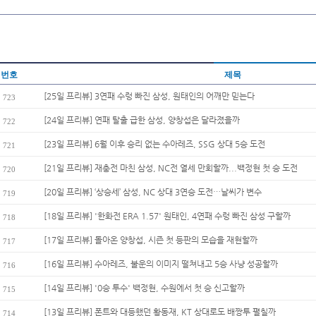
번호
제목
[25일 프리뷰] 3연패 수렁 빠진 삼성, 원태인의 어깨만 믿는다
723
[24일 프리뷰] 연패 탈출 급한 삼성, 양창섭은 달라졌을까
722
[23일 프리뷰] 6월 이후 승리 없는 수아레즈, SSG 상대 5승 도전
721
[21일 프리뷰] 재충전 마친 삼성, NC전 열세 만회할까...백정현 첫 승 도전
720
[20일 프리뷰] ‘상승세’ 삼성, NC 상대 3연승 도전…날씨가 변수
719
[18일 프리뷰] '한화전 ERA 1.57' 원태인, 4연패 수렁 빠진 삼성 구할까
718
[17일 프리뷰] 돌아온 양창섭, 시즌 첫 등판의 모습을 재현할까
717
[16일 프리뷰] 수아레즈, 불운의 이미지 떨쳐내고 5승 사냥 성공할까
716
[14일 프리뷰] '0승 투수' 백정현, 수원에서 첫 승 신고할까
715
[13일 프리뷰] 폰트와 대등했던 황동재, KT 상대로도 배짱투 펼칠까
714